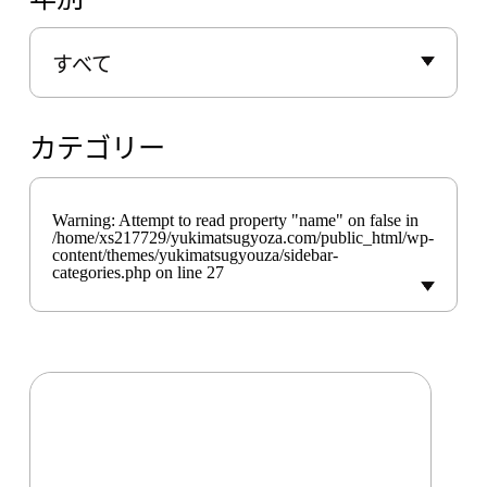
すべて
カテゴリー
Warning
: Attempt to read property "name" on false in
/home/xs217729/yukimatsugyoza.com/public_html/wp-
content/themes/yukimatsugyouza/sidebar-
categories.php
on line
27