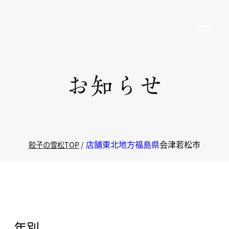
店舗
東北地方
福島県
会津若松市
餃子の雪松TOP
年別