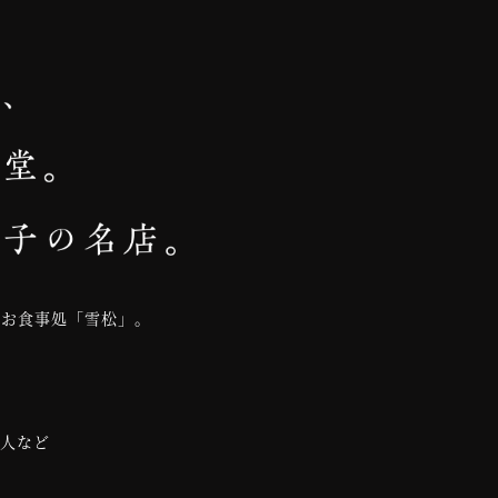
むお食事処「雪松」。
理人など