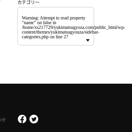
カテゴリー
Warning
: Attempt to read property
"name" on false in
/home/xs217729/yukimatsugyoza.com/public_html/wp-
content/themes/yukimatsugyouza/sidebar-
categories.php
on line
27
わせ